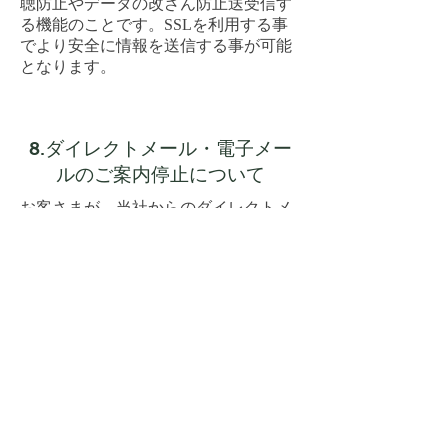
聴防止やデータの改ざん防止送受信す
る機能のことです。
SSL
を利用する事
でより安全に情報を送信する事が可能
となります。
8.ダイレクトメール・電子メー
ルのご案内停止について
お客さまが、当社からのダイレクトメ
ール等による宣伝物の送付等を希望さ
れない場合は、当社に対しその中止を
申し出ることができます。ただし、ご
注文等の確認にかかるメール等、業務
運営上必要なご案内等の送付を除きま
す。中止のお申し出は、下記お問い合
わせまでご連絡ください。